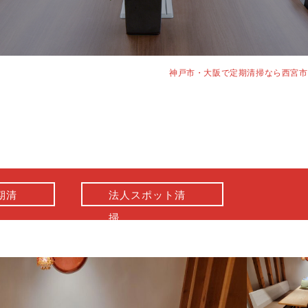
神戸市・大阪で定期清掃なら西宮市
期清
法人スポット清
掃