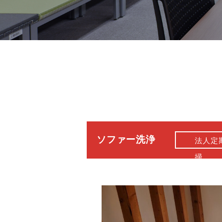
ソファー洗浄
法人定
掃