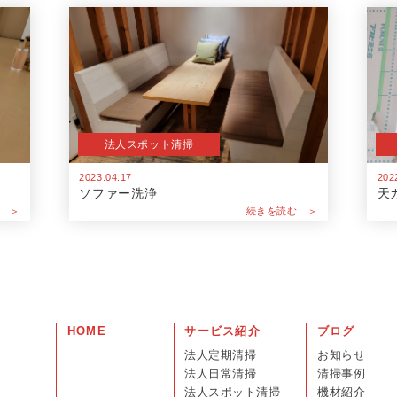
法人スポット清掃
2023.04.17
202
ソファー洗浄
天
 ＞
続きを読む ＞
HOME
サービス紹介
ブログ
法人定期清掃
お知らせ
法人日常清掃
清掃事例
法人スポット清掃
機材紹介